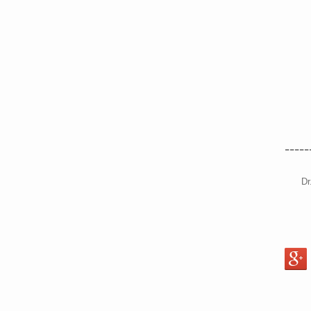
-----
Dr