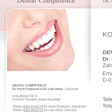
KO
DE
Dr.
Zah
Ern
D-0
In
DENTAL COMPETENCE
Dr. Karin Findeisen & Dr. Lutz Götze
, Zahnärzte
Erna-Berger-Str. 9
Tel
D-01097 Dresden, Innere Neustadt
Tel
Telefon
0351.4716775
Dr. Karin Findeisen, Zahnärztin
Telefon
0351.8010779
Dr. Lutz Götze, Zahnarzt