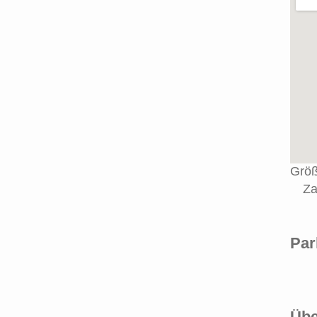
Größ
Za
Par
Übe