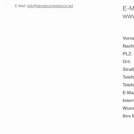
E-Mail:
info@dentalcompetence.net
E-M
www
Vorn
Nach
PLZ:
Ort:
Straß
Telef
Telef
E-Mai
Inter
Wuns
Ihre 