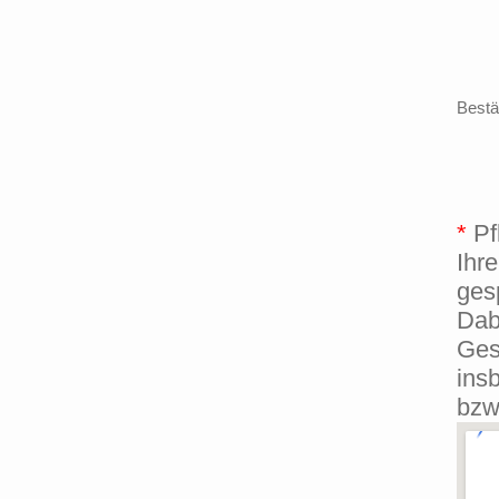
Bestä
*
Pfl
Ihr
ges
Dab
Ges
ins
bzw