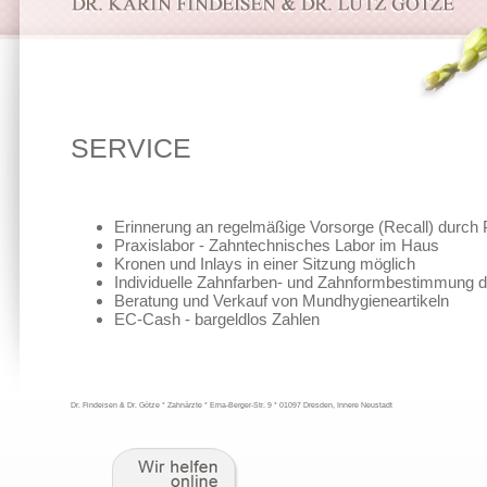
SERVICE
Erinnerung an regelmäßige Vorsorge (Recall) durch P
Praxislabor - Zahntechnisches Labor im Haus
Kronen und Inlays in einer Sitzung möglich
Individuelle Zahnfarben- und Zahnformbestimmung d
Beratung und Verkauf von Mundhygieneartikeln
EC-Cash - bargeldlos Zahlen
Dr. Findeisen & Dr. Götze * Zahnärzte * Erna-Berger-Str. 9 * 01097 Dresden, Innere Neustadt