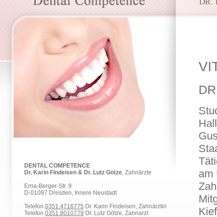
V
DR
Stu
Hal
Gus
Sta
Täti
DENTAL COMPETENCE
am U
Dr. Karin Findeisen & Dr. Lutz Götze
, Zahnärzte
Zah
Erna-Berger-Str. 9
D-01097 Dresden, Innere Neustadt
Mit
Telefon
0351.4716775
Dr. Karin Findeisen, Zahnärztin
Kie
Telefon
0351.8010779
Dr. Lutz Götze, Zahnarzt