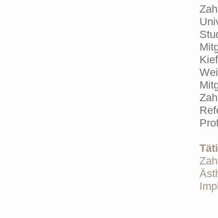
Zah
Univ
Stu
Mit
Kie
Wei
Mit
Zah
Ref
Pro
Tät
Zah
Äst
Imp