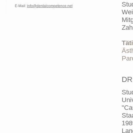
Stu
E-Mail:
info@dentalcompetence.net
Wei
Mit
Zah
Tät
Äst
Par
DR
Stu
Uni
"Ca
Sta
198
Lang