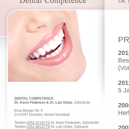
P
201
Bes
(Vo
201
5 J
DENTAL COMPETENCE
Dr. Karin Findeisen & Dr. Lutz Götze
, Zahnärzte
200
Erna-Berger-Str. 9
Her
D-01097 Dresden, Innere Neustadt
Telefon
0351.4716775
Dr. Karin Findeisen, Zahnärztin
200
Telefon
0351.8010779
Dr. Lutz Götze, Zahnarzt